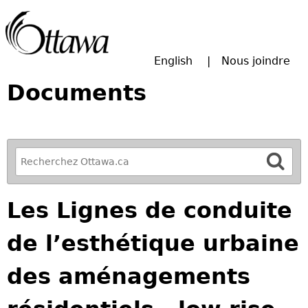
Passer à la recherche principale
English
Nous joindre
Documents
R
e
f
Les Lignes de conduite
i
n
de l’esthétique urbaine
e
y
des aménagements
o
u
r