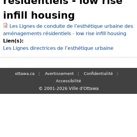
résidentiels - low rise
S
infill housing
e
a
Les Lignes de conduite de l’esthétique urbaine des
r
aménagements résidentiels - low rise infill housing
c
Lien(s):
h
Les Lignes directrices de l’esthétique urbaine
ottawa.ca
Avertissement
Confidentialité
Accessibilité
© 2001-2026 Ville d'Ottawa