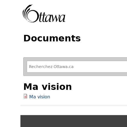
Documents
R
e
f
Ma vision
i
n
Ma vision
e
y
o
u
r