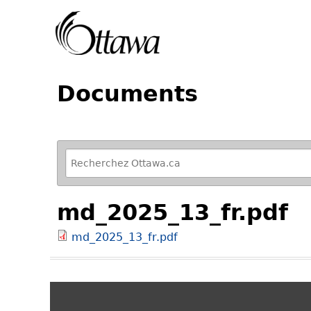
Documents
R
e
f
md_2025_13_fr.pdf
i
n
md_2025_13_fr.pdf
e
y
o
u
r