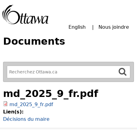
Passer à la recherche principale
English
Nous joindre
Documents
R
e
f
md_2025_9_fr.pdf
i
n
md_2025_9_fr.pdf
e
Lien(s):
y
Décisions du maire
o
u
r