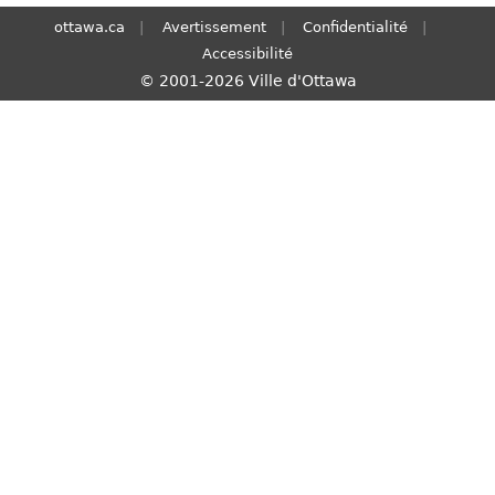
S
ottawa.ca
Avertissement
Confidentialité
e
Accessibilité
a
© 2001-2026 Ville d'Ottawa
r
c
h