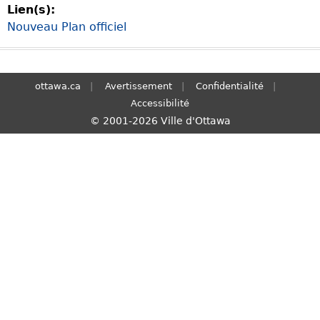
Lien(s):
S
Nouveau Plan officiel
e
a
r
c
ottawa.ca
Avertissement
Confidentialité
h
Accessibilité
© 2001-2026 Ville d'Ottawa