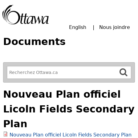
Passer à la recherche principale
English
Nous joindre
Documents
R
e
f
Nouveau Plan officiel
i
n
Licoln Fields Secondary
e
y
Plan
o
u
Nouveau Plan officiel Licoln Fields Secondary Plan
r