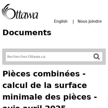
Passer à la recherche principale
English
Nous joindre
Documents
R
e
f
Pièces combinées -
i
n
calcul de la surface
e
y
minimale des pièces -
o
u
r