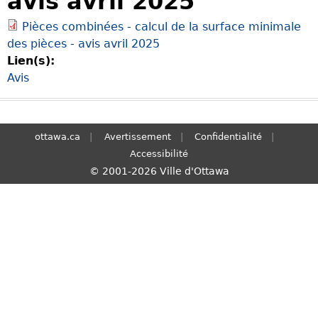
avis avril 2025
S
Pièces combinées - calcul de la surface minimale
e
des pièces - avis avril 2025
a
Lien(s):
r
Avis
c
h
ottawa.ca
Avertissement
Confidentialité
Accessibilité
© 2001-2026 Ville d'Ottawa