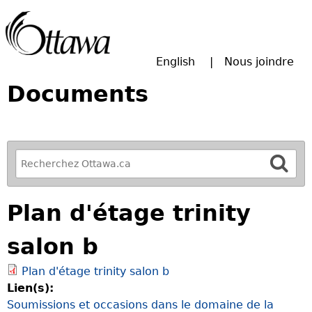
Passer à la recherche principale
English
Nous joindre
Documents
R
e
f
Plan d'étage trinity
i
n
salon b
e
y
Plan d'étage trinity salon b
o
Lien(s):
u
Soumissions et occasions dans le domaine de la
r