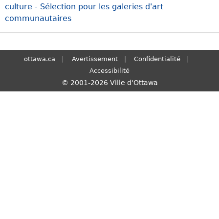
culture - Sélection pour les galeries d'art
S
communautaires
e
a
r
c
ottawa.ca
Avertissement
Confidentialité
h
Accessibilité
© 2001-2026 Ville d'Ottawa