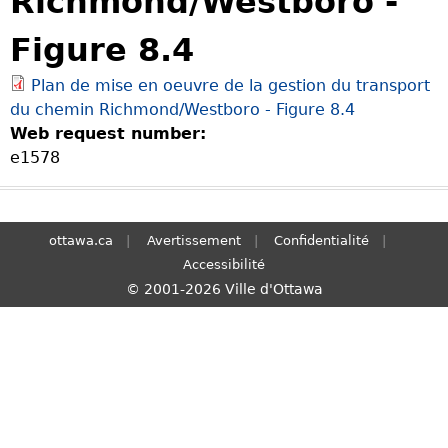
Richmond/Westboro -
S
Figure 8.4
e
a
Plan de mise en oeuvre de la gestion du transport
r
du chemin Richmond/Westboro - Figure 8.4
c
Web request number:
h
e1578
ottawa.ca
Avertissement
Confidentialité
Accessibilité
© 2001-2026 Ville d'Ottawa