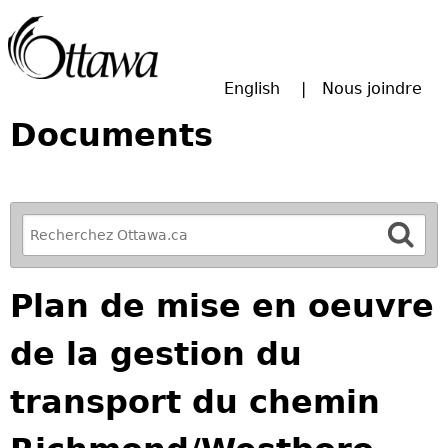
Passer à la recherche principale
English
Nous joindre
Documents
R
e
f
Plan de mise en oeuvre
i
n
de la gestion du
e
y
transport du chemin
o
u
r