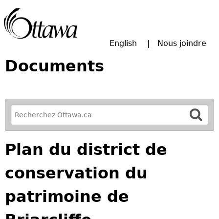
Passer à la recherche principale
English
Nous joindre
Documents
R
e
f
Plan du district de
i
n
conservation du
e
y
patrimoine de
o
u
r