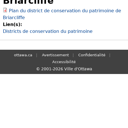
Briarcliffe
S
Plan du district de conservation du patrimoine de
e
Briarcliffe
a
Lien(s):
r
Districts de conservation du patrimoine
c
h
ottawa.ca
Avertissement
Confidentialité
Accessibilité
© 2001-2026 Ville d'Ottawa