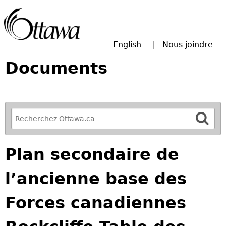
Passer à la recherche principale
English
Nous joindre
Documents
R
e
f
Plan secondaire de
i
n
l’ancienne base des
e
y
Forces canadiennes
o
u
r