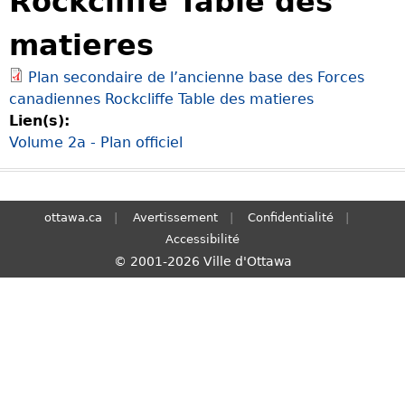
Rockcliffe Table des
S
matieres
e
a
Plan secondaire de l’ancienne base des Forces
r
canadiennes Rockcliffe Table des matieres
c
Lien(s):
h
Volume 2a - Plan officiel
ottawa.ca
Avertissement
Confidentialité
Accessibilité
© 2001-2026 Ville d'Ottawa