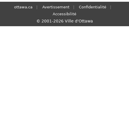
S
ottawa.ca
Avertissement
Confidentialité
e
Accessibilité
a
© 2001-2026 Ville d'Ottawa
r
c
h