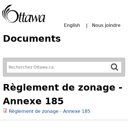
Passer à la recherche principale
English
Nous joindre
Documents
R
e
f
Règlement de zonage -
i
n
Annexe 185
e
y
Règlement de zonage - Annexe 185
o
u
r