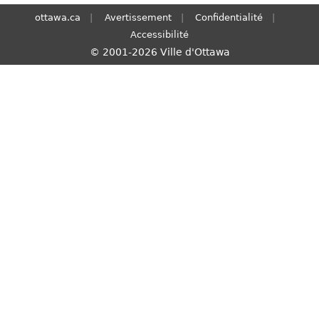
S
ottawa.ca
Avertissement
Confidentialité
e
Accessibilité
a
© 2001-2026 Ville d'Ottawa
r
c
h