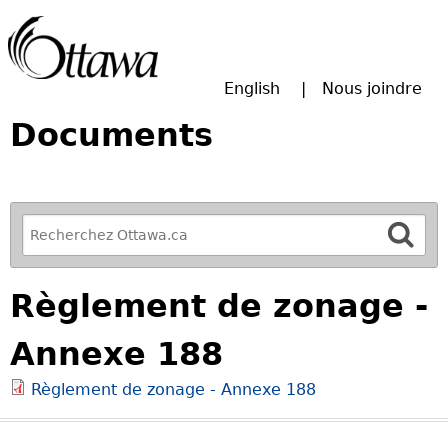
Passer à la recherche principale
English
Nous joindre
Documents
R
e
f
Règlement de zonage -
i
n
Annexe 188
e
y
Règlement de zonage - Annexe 188
o
u
r