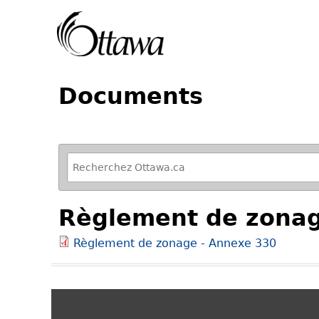
Documents
R
e
f
Règlement de zonag
i
n
Règlement de zonage - Annexe 330
e
y
o
u
r