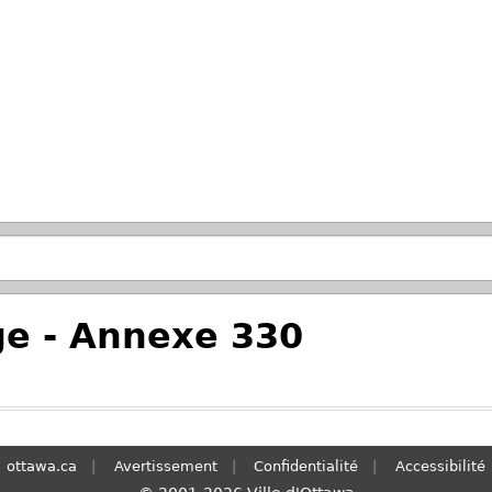
Passer à la recherche principale
e - Annexe 330
ottawa.ca
Avertissement
Confidentialité
Accessibilité