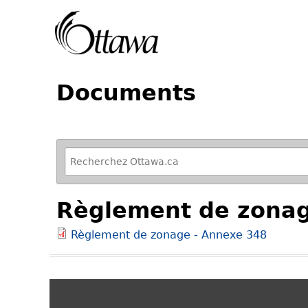
Documents
R
e
f
Règlement de zonag
i
n
Règlement de zonage - Annexe 348
e
y
o
u
r