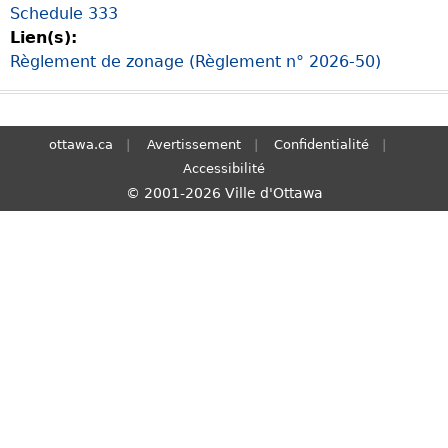
Schedule 333
S
Lien(s):
e
Règlement de zonage (Règlement n° 2026-50)
a
r
c
h
ottawa.ca
Avertissement
Confidentialité
Accessibilité
© 2001-2026 Ville d'Ottawa