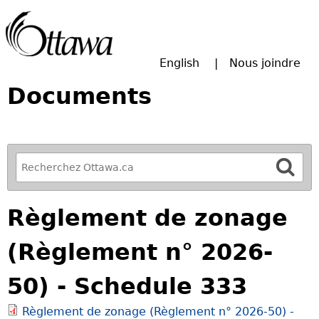
Passer à la recherche principale
English
Nous joindre
Documents
R
e
f
Règlement de zonage
i
n
(Règlement n° 2026-
e
y
50) - Schedule 333
o
u
Règlement de zonage (Règlement n° 2026-50) -
r