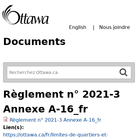
Passer à la recherche principale
English
Nous joindre
Documents
R
e
f
Règlement n° 2021-3
i
n
Annexe A-16_fr
e
y
Règlement n° 2021-3 Annexe A-16_fr
o
Lien(s):
u
https://ottawa.ca/fr/limites-de-quartiers-et-
r