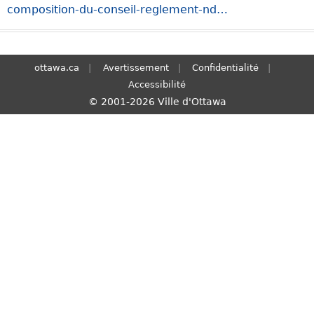
composition-du-conseil-reglement-nd…
S
e
a
r
ottawa.ca
Avertissement
Confidentialité
c
Accessibilité
h
© 2001-2026 Ville d'Ottawa