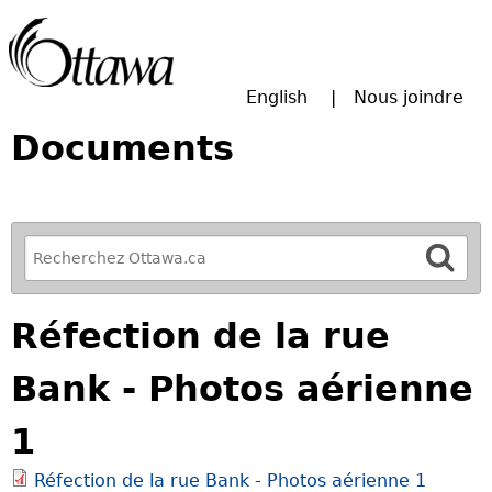
Passer à la recherche principale
English
Nous joindre
Documents
R
e
f
Réfection de la rue
i
n
Bank - Photos aérienne
e
y
1
o
u
Réfection de la rue Bank - Photos aérienne 1
r