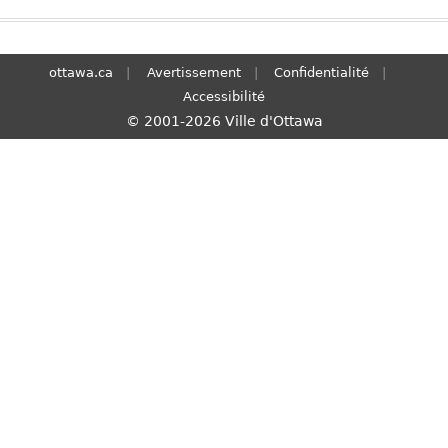
S
e
a
ottawa.ca
Avertissement
Confidentialité
r
Accessibilité
c
© 2001-2026 Ville d'Ottawa
h