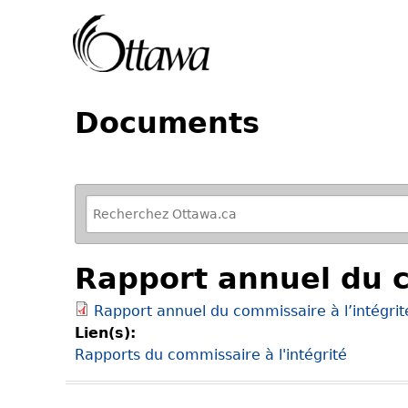
Documents
R
e
f
Rapport annuel du c
i
n
Rapport annuel du commissaire à l’intégri
e
Lien(s):
y
Rapports du commissaire à l'intégrité
o
u
r