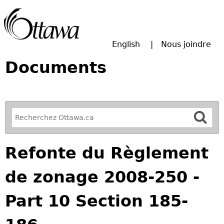
Passer à la recherche principale
English
Nous joindre
Documents
R
e
f
Refonte du Règlement
i
n
de zonage 2008-250 -
e
y
Part 10 Section 185-
o
u
r