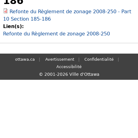
186
S
Refonte du Règlement de zonage 2008-250 - Part
e
10 Section 185-186
a
Lien(s):
r
Refonte du Règlement de zonage 2008-250
c
h
ottawa.ca
Avertissement
Confidentialité
Accessibilité
© 2001-2026 Ville d'Ottawa