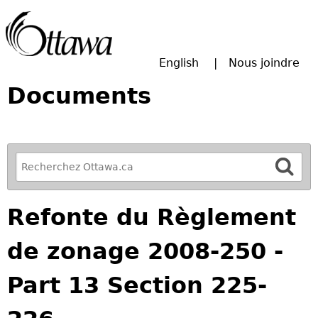
Passer à la recherche principale
English
Nous joindre
Documents
R
e
f
Refonte du Règlement
i
n
de zonage 2008-250 -
e
y
Part 13 Section 225-
o
u
r