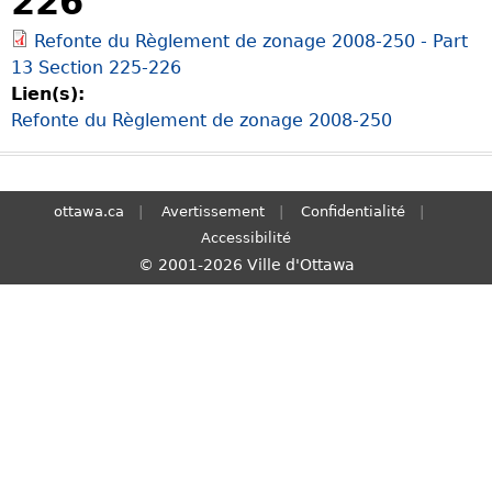
226
S
Refonte du Règlement de zonage 2008-250 - Part
e
13 Section 225-226
a
Lien(s):
r
Refonte du Règlement de zonage 2008-250
c
h
ottawa.ca
Avertissement
Confidentialité
Accessibilité
© 2001-2026 Ville d'Ottawa