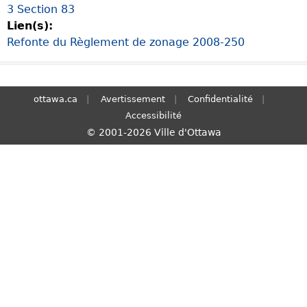
3 Section 83
S
Lien(s):
e
Refonte du Règlement de zonage 2008-250
a
r
c
h
ottawa.ca
Avertissement
Confidentialité
Accessibilité
© 2001-2026 Ville d'Ottawa