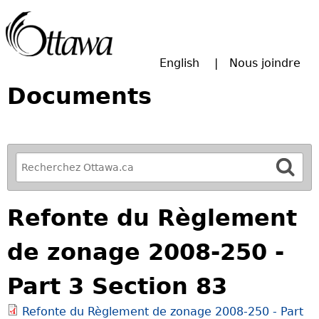
Passer à la recherche principale
English
Nous joindre
Documents
R
e
f
Refonte du Règlement
i
n
de zonage 2008-250 -
e
y
Part 3 Section 83
o
u
Refonte du Règlement de zonage 2008-250 - Part
r