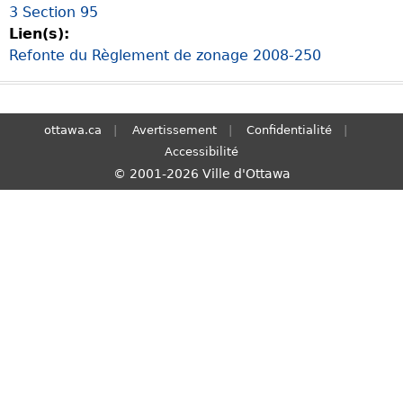
3 Section 95
S
Lien(s):
e
Refonte du Règlement de zonage 2008-250
a
r
c
h
ottawa.ca
Avertissement
Confidentialité
Accessibilité
© 2001-2026 Ville d'Ottawa