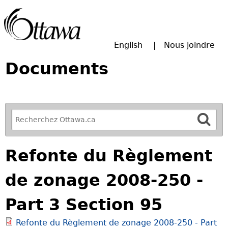
Passer à la recherche principale
English
Nous joindre
Documents
R
e
f
Refonte du Règlement
i
n
de zonage 2008-250 -
e
y
Part 3 Section 95
o
u
Refonte du Règlement de zonage 2008-250 - Part
r