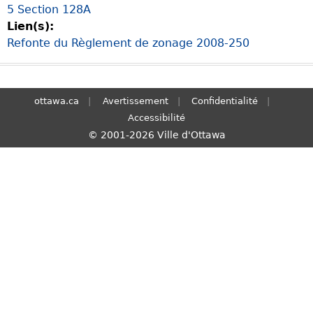
5 Section 128A
S
Lien(s):
e
Refonte du Règlement de zonage 2008-250
a
r
c
h
ottawa.ca
Avertissement
Confidentialité
Accessibilité
© 2001-2026 Ville d'Ottawa