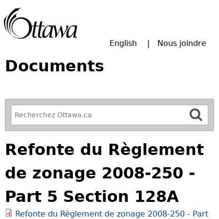
Passer à la recherche principale
English
Nous joindre
Documents
R
e
f
Refonte du Règlement
i
n
de zonage 2008-250 -
e
y
Part 5 Section 128A
o
u
Refonte du Règlement de zonage 2008-250 - Part
r