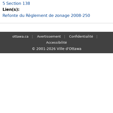
5 Section 138
S
Lien(s):
e
Refonte du Règlement de zonage 2008-250
a
r
c
h
ottawa.ca
Avertissement
Confidentialité
Accessibilité
© 2001-2026 Ville d'Ottawa