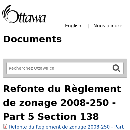
Passer à la recherche principale
English
Nous joindre
Documents
R
e
f
Refonte du Règlement
i
n
de zonage 2008-250 -
e
y
Part 5 Section 138
o
u
Refonte du Règlement de zonage 2008-250 - Part
r