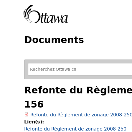
Documents
R
e
f
Refonte du Règlemen
i
n
156
e
y
Refonte du Règlement de zonage 2008-250 
o
Lien(s):
u
Refonte du Règlement de zonage 2008-250
r