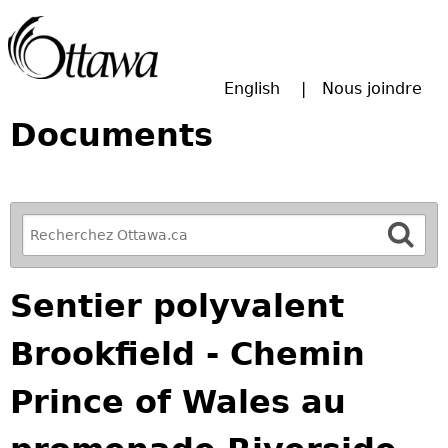
Passer à la recherche principale
English
Nous joindre
Documents
R
e
f
Sentier polyvalent
i
n
Brookfield - Chemin
e
y
Prince of Wales au
o
u
r