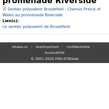
promenade Riverside
S
Sentier polyvalent Brookfield - Chemin Prince of
e
Wales au promenade Riverside
a
Lien(s):
r
Le sentier polyvalent de Brookfield
c
h
ottawa.ca
Avertissement
Confidentialité
Accessibilité
© 2001-2026 Ville d'Ottawa