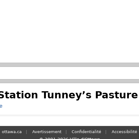
Passer à la recherche principale
Station Tunney’s Pasture
e
ottawa.ca
Avertissement
Confidentialité
Accessibilité