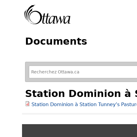
Documents
R
e
f
Station Dominion à 
i
n
Station Dominion à Station Tunney’s Pastur
e
y
o
u
r