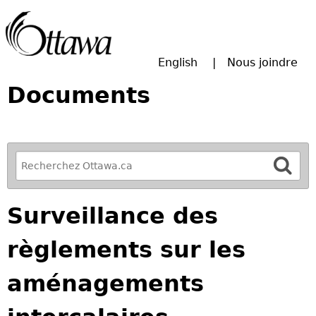
Passer à la recherche principale
English
Nous joindre
Documents
R
e
f
Surveillance des
i
n
règlements sur les
e
y
aménagements
o
u
r