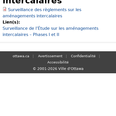
intercalaires
S
Surveillance des règlements sur les
e
aménagements intercalaires
a
Lien(s):
r
Surveillance de l’Étude sur les aménagements
c
intercalaires – Phases I et II
h
ottawa.ca
Avertissement
Confidentialité
Accessibilité
© 2001-2026 Ville d'Ottawa