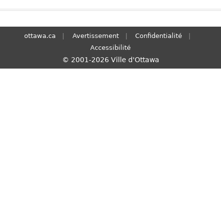
S
e
a
ottawa.ca
Avertissement
Confidentialité
r
Accessibilité
c
© 2001-2026 Ville d'Ottawa
h