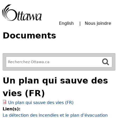
Passer à la recherche principale
English
Nous joindre
Documents
R
e
f
Un plan qui sauve des
i
n
vies (FR)
e
y
Un plan qui sauve des vies (FR)
o
Lien(s):
u
La détection des incendies et le plan d’évacuation
r