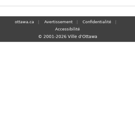
S
e
a
ottawa.ca
Avertissement
Confidentialité
r
Accessibilité
c
© 2001-2026 Ville d'Ottawa
h