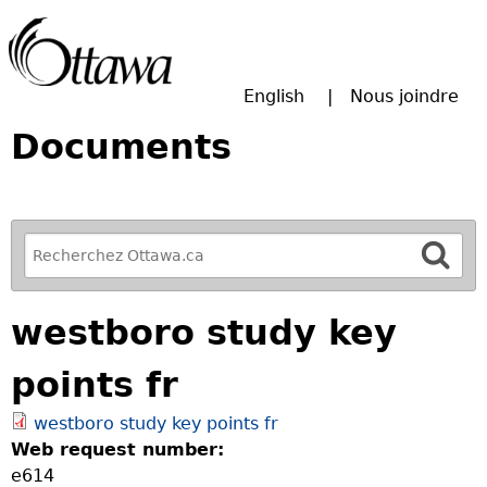
Passer à la recherche principale
English
Nous joindre
Documents
R
e
f
westboro study key
i
n
points fr
e
y
westboro study key points fr
o
Web request number:
u
e614
r