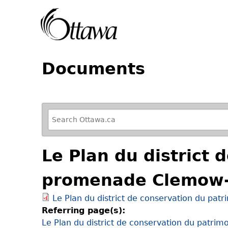
Documents
R
e
f
Le Plan du district 
i
n
promenade Clemow-M
e
y
Le Plan du district de conservation du pa
o
Referring page(s):
u
Le Plan du district de conservation du patr
r