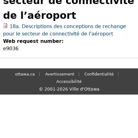
secteur de connectivité
S
de l’aéroport
e
a
18a. Descriptions des conceptions de rechange
r
pour le secteur de connectivité de l’aéroport
c
Web request number:
h
e9036
ottawa.ca
Avertissement
Confidentialité
Accessibilité
© 2001-2026 Ville d'Ottawa