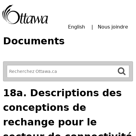
Passer à la recherche principale
English
Nous joindre
Documents
R
e
f
18a. Descriptions des
i
n
conceptions de
e
y
rechange pour le
o
u
r