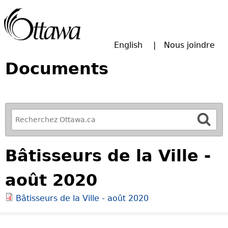
Passer à la recherche principale
English
Nous joindre
Documents
R
e
f
Bâtisseurs de la Ville -
i
n
août 2020
e
y
Bâtisseurs de la Ville - août 2020
o
u
r