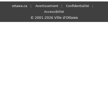
S
ottawa.ca
Avertissement
Confidentialité
e
Accessibilité
a
© 2001-2026 Ville d'Ottawa
r
c
h