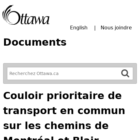
Passer à la recherche principale
English
Nous joindre
Documents
R
e
f
Couloir prioritaire de
i
n
transport en commun
e
y
sur les chemins de
o
u
r