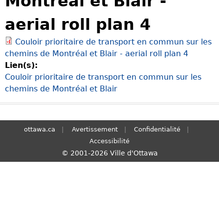
Montréal et Blair -
S
aerial roll plan 4
e
a
Couloir prioritaire de transport en commun sur les
r
chemins de Montréal et Blair - aerial roll plan 4
c
Lien(s):
h
Couloir prioritaire de transport en commun sur les
chemins de Montréal et Blair
ottawa.ca
Avertissement
Confidentialité
Accessibilité
© 2001-2026 Ville d'Ottawa