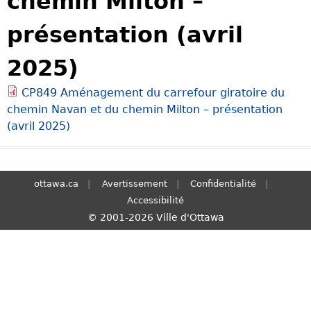
chemin Milton –
S
présentation (avril
e
a
2025)
r
c
CP849 Aménagement du carrefour giratoire du
h
chemin Navan et du chemin Milton – présentation
(avril 2025)
ottawa.ca
Avertissement
Confidentialité
Accessibilité
© 2001-2026 Ville d'Ottawa