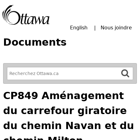
Passer à la recherche principale
English
Nous joindre
Documents
R
e
f
CP849 Aménagement
i
n
du carrefour giratoire
e
y
du chemin Navan et du
o
u
r