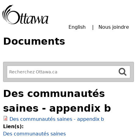
Passer à la recherche principale
English
Nous joindre
Documents
R
e
f
Des communautés
i
n
saines - appendix b
e
y
Des communautés saines - appendix b
o
Lien(s):
u
Des communautés saines
r