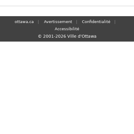
S
e
a
ottawa.ca
Avertissement
Confidentialité
r
Accessibilité
c
© 2001-2026 Ville d'Ottawa
h