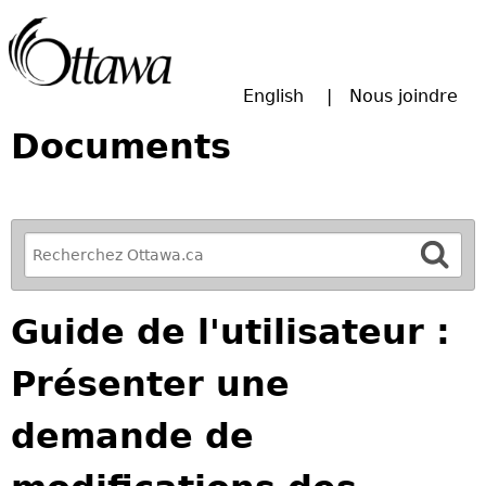
Passer à la recherche principale
English
Nous joindre
Documents
R
e
f
Guide de l'utilisateur :
i
n
Présenter une
e
y
demande de
o
u
r