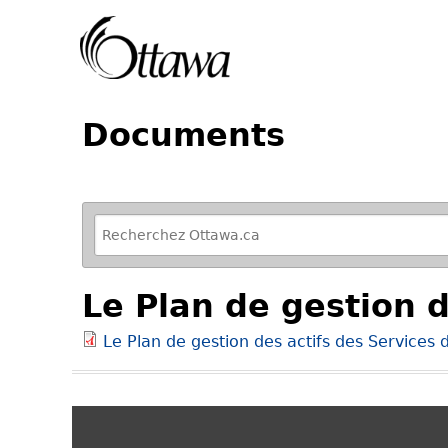
Documents
R
e
f
Le Plan de gestion d
i
n
Le Plan de gestion des actifs des Services 
e
y
o
u
r