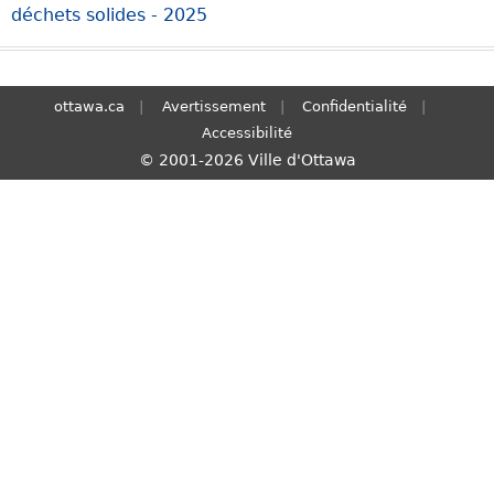
déchets solides - 2025
S
e
a
r
ottawa.ca
Avertissement
Confidentialité
c
Accessibilité
h
© 2001-2026 Ville d'Ottawa