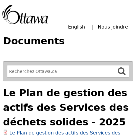
Passer à la recherche principale
English
Nous joindre
Documents
R
e
f
Le Plan de gestion des
i
n
actifs des Services des
e
y
déchets solides - 2025
o
u
Le Plan de gestion des actifs des Services des
r