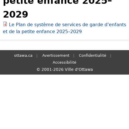
petite enfance 2025–
S
2029
e
a
Le Plan de système de services de garde d’enfants
r
et de la petite enfance 2025–2029
c
h
ottawa.ca
Avertissement
Confidentialité
Accessibilité
© 2001-2026 Ville d'Ottawa