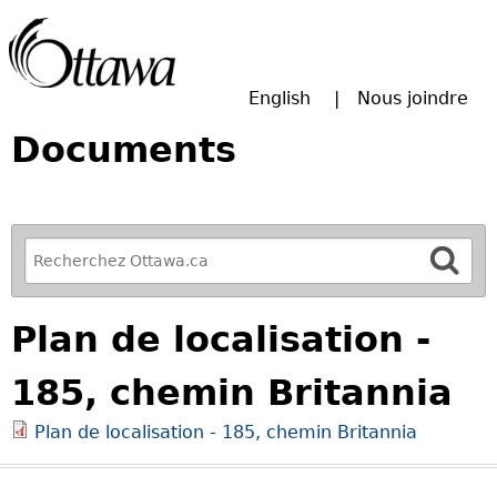
Passer à la recherche principale
English
Nous joindre
Documents
R
e
f
Plan de localisation -
i
n
185, chemin Britannia
e
y
Plan de localisation - 185, chemin Britannia
o
u
r