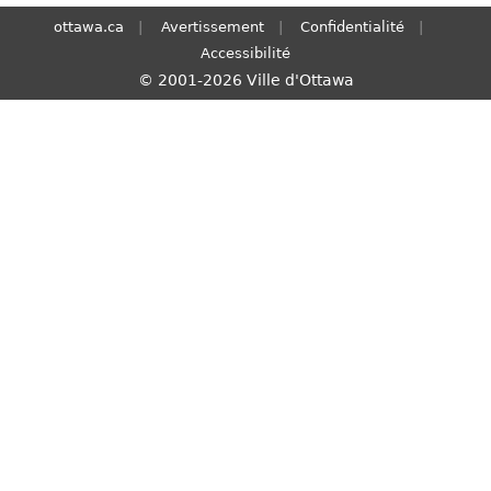
S
ottawa.ca
Avertissement
Confidentialité
e
Accessibilité
a
© 2001-2026 Ville d'Ottawa
r
c
h