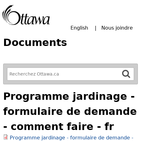
Passer à la recherche principale
English
Nous joindre
Documents
R
e
f
Programme jardinage -
i
n
formulaire de demande
e
y
- comment faire - fr
o
u
Programme jardinage - formulaire de demande -
r