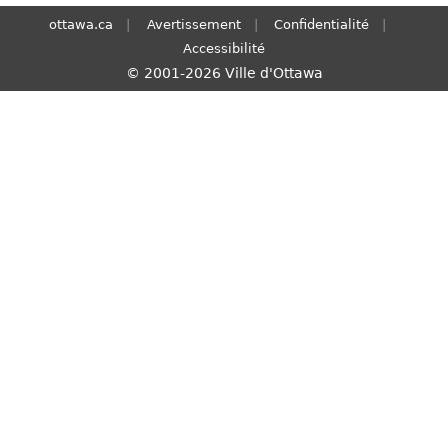
S
ottawa.ca
Avertissement
Confidentialité
e
Accessibilité
a
© 2001-2026 Ville d'Ottawa
r
c
h