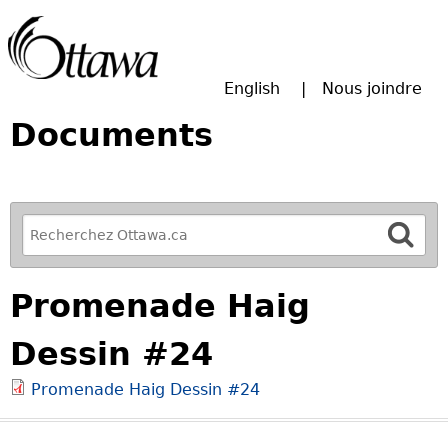
Passer à la recherche principale
English
Nous joindre
Documents
R
e
f
Promenade Haig
i
n
Dessin #24
e
y
Promenade Haig Dessin #24
o
u
r