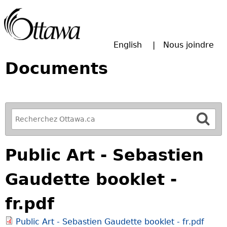
Passer à la recherche principale
English
Nous joindre
Documents
R
e
f
Public Art - Sebastien
i
n
Gaudette booklet -
e
y
fr.pdf
o
u
Public Art - Sebastien Gaudette booklet - fr.pdf
r