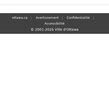
S
e
a
ottawa.ca
Avertissement
Confidentialité
r
Accessibilité
c
© 2001-2026 Ville d'Ottawa
h