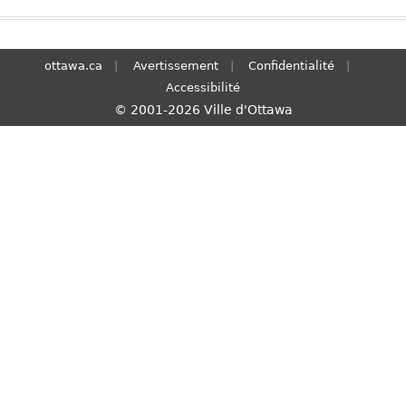
S
e
a
ottawa.ca
Avertissement
Confidentialité
r
Accessibilité
c
© 2001-2026 Ville d'Ottawa
h