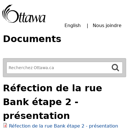
Passer à la recherche principale
English
Nous joindre
Documents
R
e
f
Réfection de la rue
i
n
Bank étape 2 -
e
y
présentation
o
u
Réfection de la rue Bank étape 2 - présentation
r